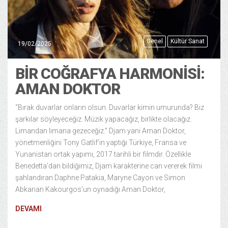
Genel
Kültür Sanat
19/02/2025
BIR COĞRAFYA HARMONISI:
AMAN DOKTOR
“Bırak duvarlar onların olsun. Duvarlar kimin umurunda? Biz
şarkılar söyleyeceğiz. Müzik yapacağız, birlikte olacağız.
Limandan limana gezeceğiz.” Djam yani Aman Doktor,
yönetmenliğini Tony Gatlif’in yaptığı Türkiye, Fransa ve
Yunanistan ortak yapımı, 2017 tarihli bir filmdir. Özellikle
Benedetta’dan bildiğimiz, Djam karakterine can vererek filmi
şahlandıran Daphne Patakia, Maryne Cayon ve Simon
Abkarian Kakourgos’un oynadığı Aman Doktor,
DEVAMI