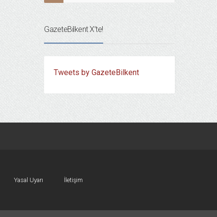
GazeteBilkent X’te!
Tweets by GazeteBilkent
Yasal Uyarı
İletişim