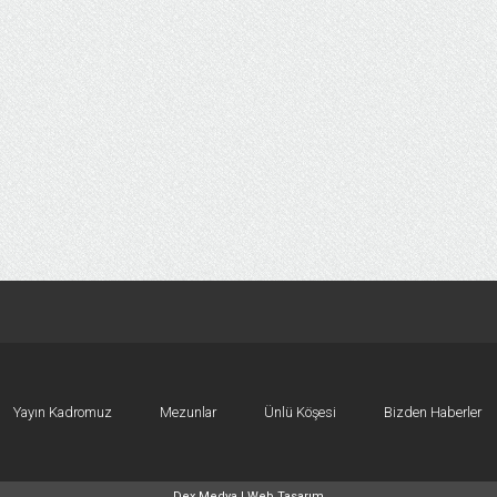
Yayın Kadromuz
Mezunlar
Ünlü Köşesi
Bizden Haberler
Dex Medya |
Web Tasarım