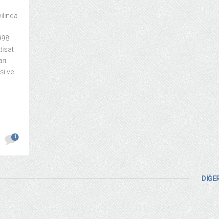
a
ılında
998
tisat
arı
si ve
1
DİĞER