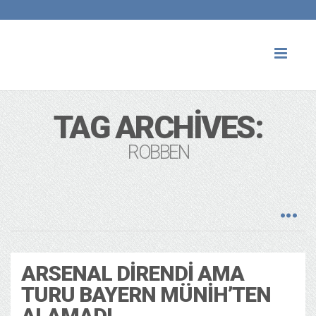
Toggl
naviga
TAG ARCHIVES:
ROBBEN
ARSENAL DIRENDI AMA
TURU BAYERN MÜNIH’TEN
ALAMADI