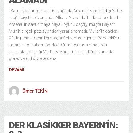
Şampiyonlar ligi son 16 ayağında Arsenal evinde aldığı 2-0’lık
mağlubiyetin rövanşında Allianz Arena’da 1-1 berabere kaldı.
Arsenal’in savunmaya dayalı oyunu seçtiği maçta Bayern
Münih birçok pozisyondan yararlanamadı. Müller’in dakika
90’da penaltı kaçırdığı maçta Schweinsteiger ve Podolski’nin
karşılıklı golü skoru belirledi. Guardiola son maçlarda
defansta denediği Martinez’e bugün de Dante’nin yanında
görev verdi. Böylece daha
DEVAMI
Ömer TEKİN
Spor
24/11/2013
DER KLASIKKER BAYERN’IN: