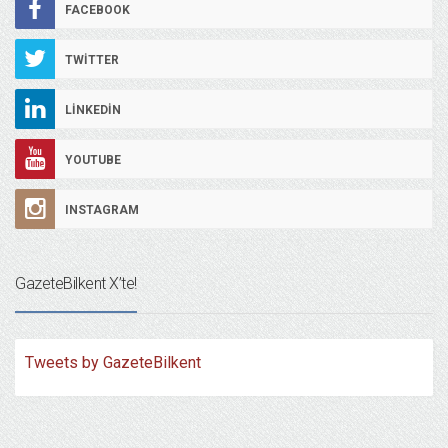
FACEBOOK
TWITTER
LINKEDIN
YOUTUBE
INSTAGRAM
GazeteBilkent X’te!
Tweets by GazeteBilkent