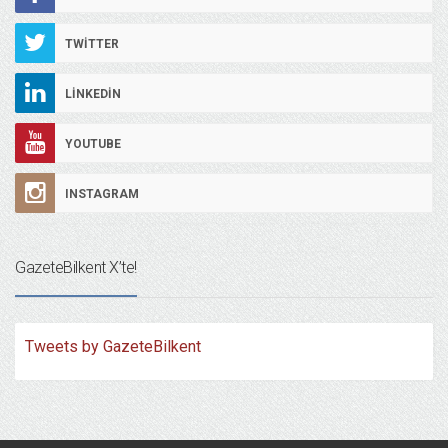
TWITTER
LINKEDIN
YOUTUBE
INSTAGRAM
GazeteBilkent X’te!
Tweets by GazeteBilkent