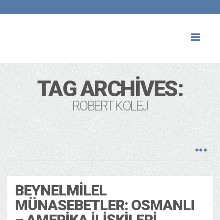
Toggl
naviga
TAG ARCHIVES:
ROBERT KOLEJ
BEYNELMILEL
MÜNASEBETLER: OSMANLI
– AMERIKA İLIŞKILERI