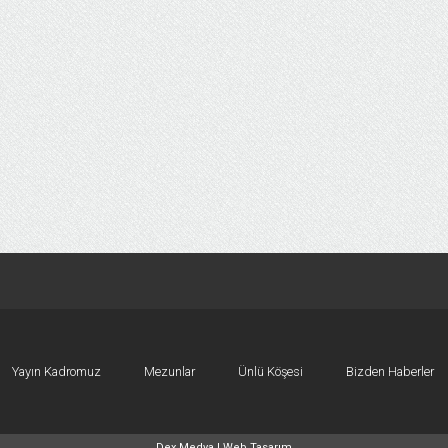
Yayın Kadromuz
Mezunlar
Ünlü Köşesi
Bizden Haberler
Dex Medya |
Web Tasarım