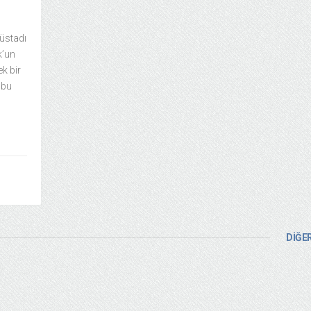
 üstadı
k’un
ek bir
 bu
DİĞER