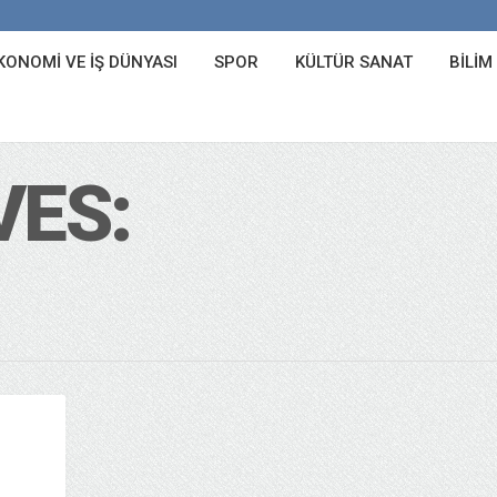
KONOMI VE İŞ DÜNYASI
SPOR
KÜLTÜR SANAT
BILIM
VES: