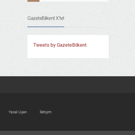
GazeteBilkent X’te!
Tweets by GazeteBilkent
Yasal Uyarı
İletişim