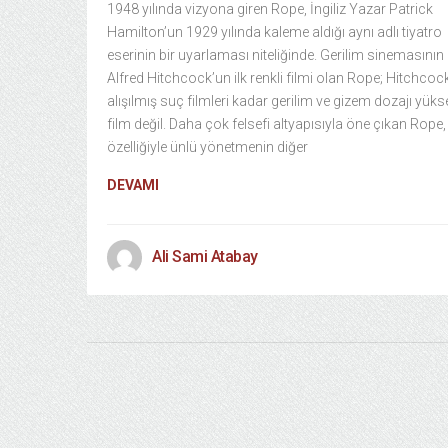
1948 yılında vizyona giren Rope, İngiliz Yazar Patrick
Hamilton’un 1929 yılında kaleme aldığı aynı adlı tiyatro
eserinin bir uyarlaması niteliğinde. Gerilim sinemasının
Alfred Hitchcock’un ilk renkli filmi olan Rope; Hitchcoc
alışılmış suç filmleri kadar gerilim ve gizem dozajı yüks
film değil. Daha çok felsefi altyapısıyla öne çıkan Rope,
özelliğiyle ünlü yönetmenin diğer
DEVAMI
Ali Sami Atabay