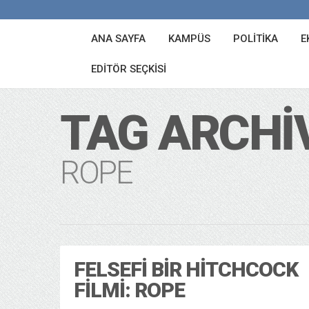
ANA SAYFA
KAMPÜS
POLITIKA
E
EDITÖR SEÇKISI
TAG ARCHI
ROPE
FELSEFI BIR HITCHCOCK
FILMI: ROPE