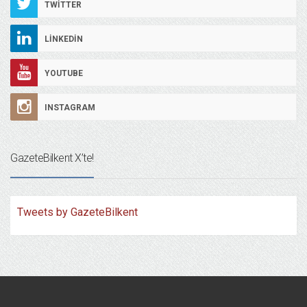
TWITTER
LINKEDIN
YOUTUBE
INSTAGRAM
GazeteBilkent X’te!
Tweets by GazeteBilkent