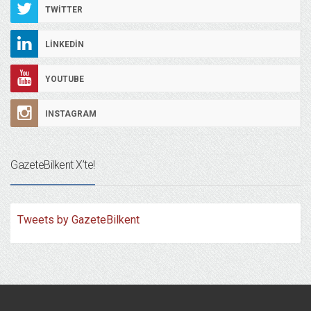
TWITTER
LINKEDIN
YOUTUBE
INSTAGRAM
GazeteBilkent X’te!
Tweets by GazeteBilkent