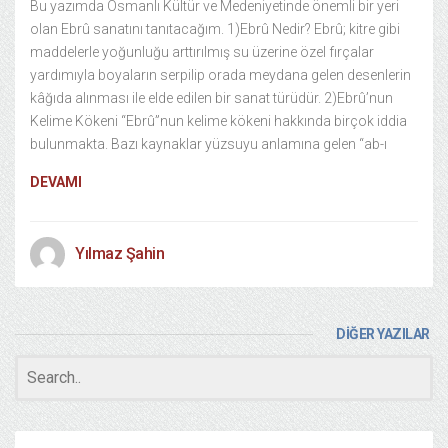
Bu yazımda Osmanlı Kültür ve Medeniyetinde önemli bir yeri
olan Ebrû sanatını tanıtacağım. 1)Ebrû Nedir? Ebrû; kitre gibi
maddelerle yoğunluğu arttırılmış su üzerine özel fırçalar
yardımıyla boyaların serpilip orada meydana gelen desenlerin
kâğıda alınması ile elde edilen bir sanat türüdür. 2)Ebrû’nun
Kelime Kökeni “Ebrû”nun kelime kökeni hakkında birçok iddia
bulunmakta. Bazı kaynaklar yüzsuyu anlamına gelen “ab-ı
DEVAMI
Yılmaz Şahin
DİĞER YAZILAR