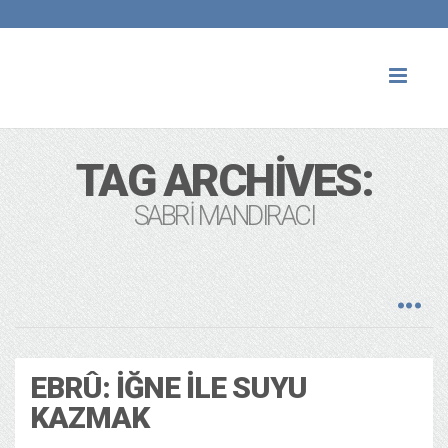
Toggl
naviga
TAG ARCHIVES:
SABRI MANDIRACI
EBRÛ: İĞNE ILE SUYU
KAZMAK