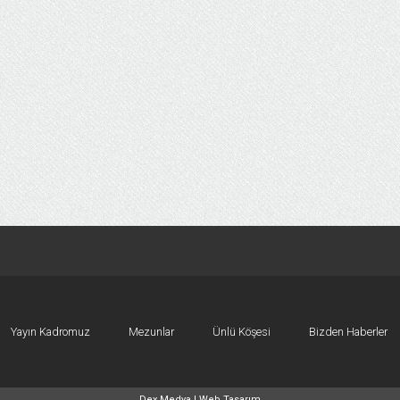
Yayın Kadromuz
Mezunlar
Ünlü Köşesi
Bizden Haberler
Dex Medya |
Web Tasarım