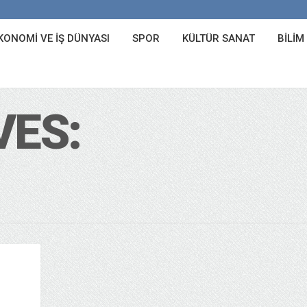
KONOMI VE İŞ DÜNYASI
SPOR
KÜLTÜR SANAT
BILIM
VES: