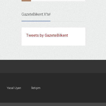
GazeteBilkent X’te!
Tweets by GazeteBilkent
Yasal Uyarı
İletişim