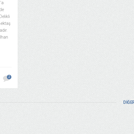
’a
’de
elikli
Bektaş
adır.
İlhan
2
DİĞER