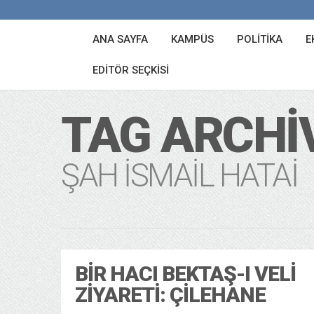
ANA SAYFA
KAMPÜS
POLITIKA
E
EDITÖR SEÇKISI
TAG ARCHI
ŞAH İSMAIL HATAI
BIR HACI BEKTAŞ-I VELI
ZIYARETI: ÇILEHANE