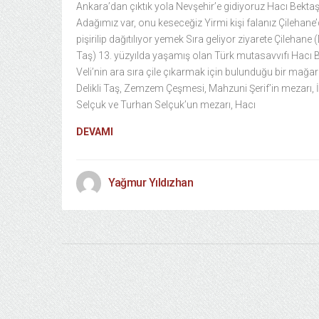
Ankara’dan çıktık yola Nevşehir’e gidiyoruz Hacı Bektaş
Adağımız var, onu keseceğiz Yirmi kişi falanız Çilehane
pişirilip dağıtılıyor yemek Sıra geliyor ziyarete Çilehane (D
Taş) 13. yüzyılda yaşamış olan Türk mutasavvıfı Hacı 
Veli’nin ara sıra çile çıkarmak için bulunduğu bir mağar
Delikli Taş, Zemzem Çeşmesi, Mahzuni Şerif’in mezarı, 
Selçuk ve Turhan Selçuk’un mezarı, Hacı
DEVAMI
Yağmur Yıldızhan