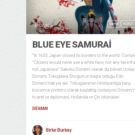
Genel
Kültür
16/02/2025
BLUE EYE SAMURAI
“In 1633, Japan closed its borders to the world. Comple
“Citizens would never see a white face, nor any face th
not Japanese” Sakoku Dönemi olarak da bilinen İzola
Dönemi Tokugawa Shogun’un başta olduğu Edo
Dönemi’nde yer alır. Tokugawa’nın Hristiyanlığa karşı
korunma yöntemi olarak başlattığı İzolasyon Dönemi’
ticaret ve diplomasi, Hollanda ve Çin istisnaları
DEVAMI
Birke Burkay