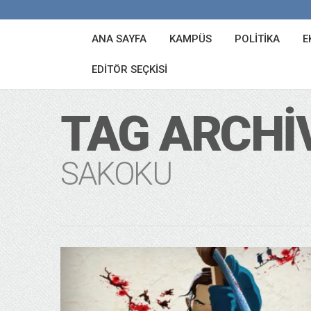
ANA SAYFA
KAMPÜS
POLITIKA
E
EDITÖR SEÇKISI
TAG ARCHI
SAKOKU