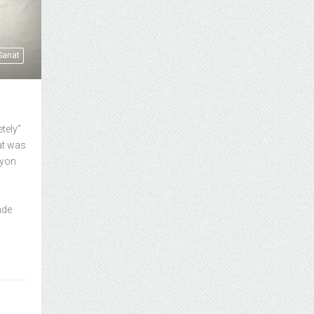
 Sanat
tely”
at was
syon
nde