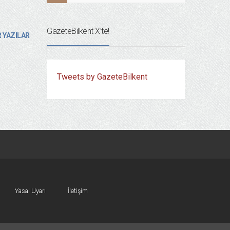
GazeteBilkent X’te!
 YAZILAR
Tweets by GazeteBilkent
Yasal Uyarı
İletişim