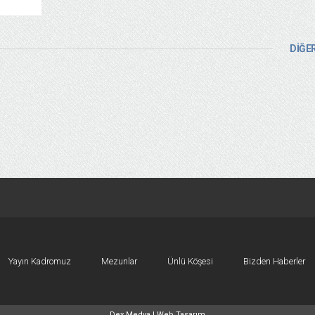
DİĞER
Yayın Kadromuz
Mezunlar
Ünlü Köşesi
Bizden Haberler
Dex Medya |
Web Tasarım