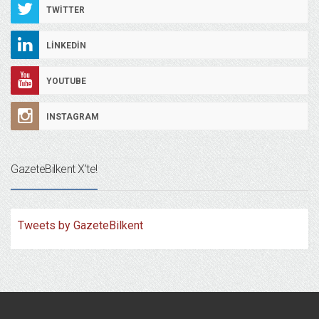
TWITTER
LINKEDIN
YOUTUBE
INSTAGRAM
GazeteBilkent X’te!
Tweets by GazeteBilkent