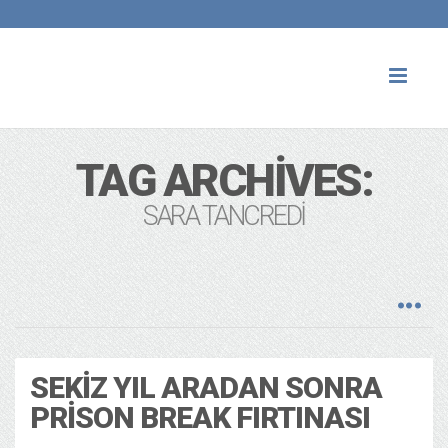
Toggl
naviga
TAG ARCHIVES:
SARA TANCREDI
SEKIZ YIL ARADAN SONRA
PRISON BREAK FIRTINASI