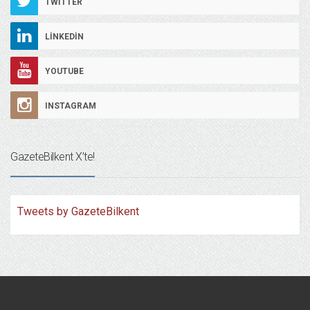
TWITTER
LINKEDIN
YOUTUBE
INSTAGRAM
GazeteBilkent X’te!
Tweets by GazeteBilkent