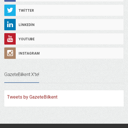
TWITTER
LINKEDIN
YOUTUBE
INSTAGRAM
GazeteBilkent X’te!
Tweets by GazeteBilkent