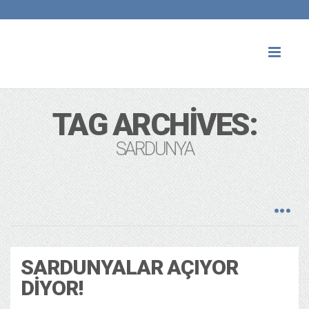
Toggl
naviga
TAG ARCHIVES:
SARDUNYA
SARDUNYALAR AÇIYOR
DIYOR!