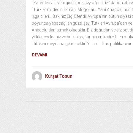
“Zaferden az, yenilgiden çok şey öğreniriz.” Japon ata
“Türkler mi dediniz? Yani Moğollar… Yani Anadolu’nun f
işgalcileri… Bakınız Elçi Efendi! Avrupa’nın bütün siyasi t
boyunca yapacağı en güzel şey, Türkleri Avrupa’dan ve
Anadolu’dan atmak olacaktır. Biz doğudan ve siz batıd
yükleneceksiniz ve bu kıskaç tarihin en kudretli, en mu
ittifakını meydana getirecektir. Yıllardır Rus politikasının
DEVAMI
Kürşat Tosun