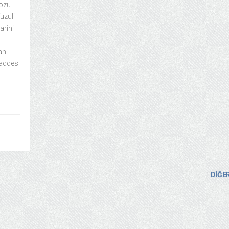
sözü
uzuli
arihi
an
kaddes
DİĞER