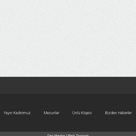
Yayın Kadromuz
Mezunlar
Ünlü Köşesi
Bizden Haberler
Dex Medya |
Web Tasarım