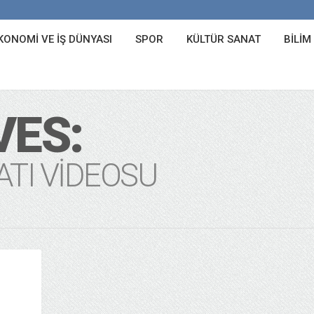
KONOMI VE İŞ DÜNYASI
SPOR
KÜLTÜR SANAT
BILIM
VES:
TI VIDEOSU