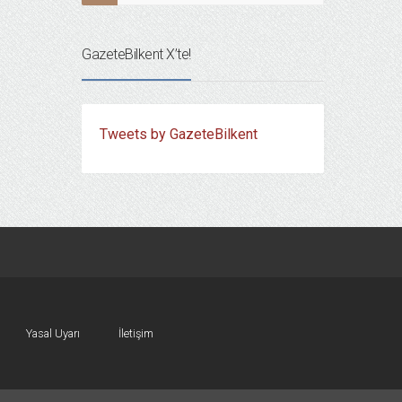
GazeteBilkent X’te!
Tweets by GazeteBilkent
Yasal Uyarı
İletişim