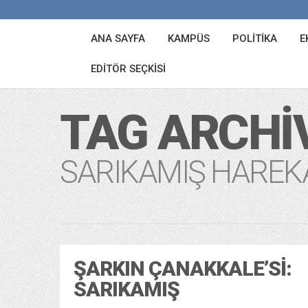
ANA SAYFA
KAMPÜS
POLITIKA
E
EDITÖR SEÇKISI
TAG ARCHI
SARIKAMIŞ HAREKA
ŞARKIN ÇANAKKALE’SI:
SARIKAMIŞ