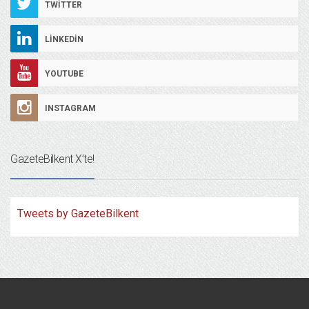
TWITTER
LINKEDIN
YOUTUBE
INSTAGRAM
GazeteBilkent X’te!
Tweets by GazeteBilkent