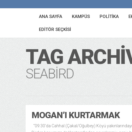
ANA SAYFA
KAMPÜS
POLITIKA
E
EDITÖR SEÇKISI
TAG ARCHI
SEABIRD
MOGAN’I KURTARMAK
“09:30’da Cahhal (Çakal/Oğulbey) Köyü yakınlarındayı