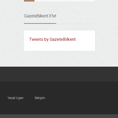
GazeteBilkent X’te!
Tweets by GazeteBilkent
Yasal Uyarı
İletişim