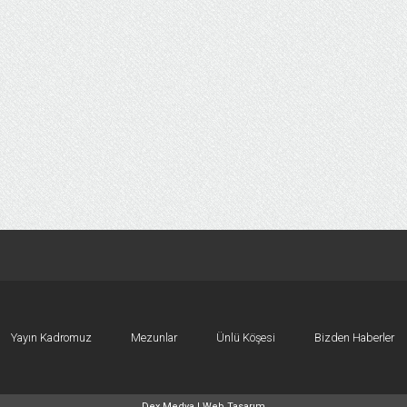
Yayın Kadromuz
Mezunlar
Ünlü Köşesi
Bizden Haberler
Dex Medya |
Web Tasarım