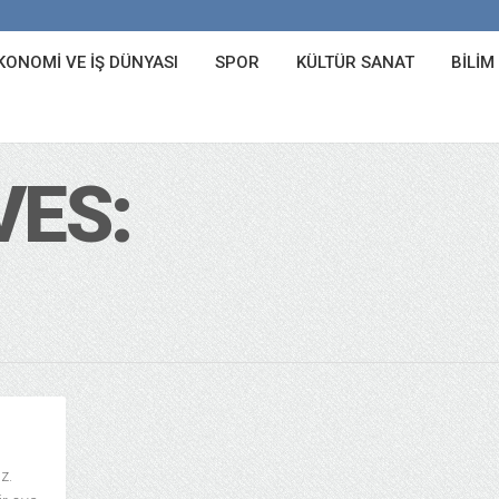
KONOMI VE İŞ DÜNYASI
SPOR
KÜLTÜR SANAT
BILIM
VES:
z.