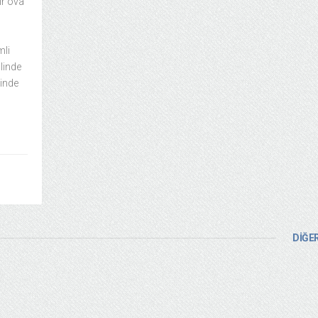
ir ova
mli
alinde
çinde
DİĞER