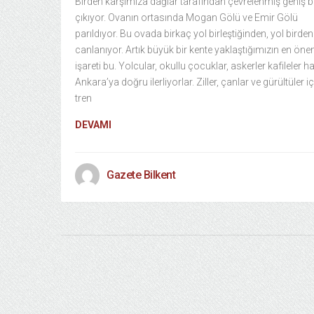
Birden karşımıza dağlar tarafından çevrelenmiş geniş b
çıkıyor. Ovanın ortasında Mogan Gölü ve Emir Gölü
parıldıyor. Bu ovada birkaç yol birleştiğinden, yol birden
canlanıyor. Artık büyük bir kente yaklaştığımızın en öne
işareti bu. Yolcular, okullu çocuklar, askerler kafileler h
Ankara’ya doğru ilerliyorlar. Ziller, çanlar ve gürültüler i
tren
DEVAMI
Gazete Bilkent