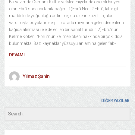
Bu yazımda Osmanlı Kültür ve Medeniyetinde önemli bir yeri
olan Ebrû sanatını tanıtacağım. 1)Ebrû Nedir? Ebrû; kitre gibi
maddelerle yoğunluğu arttırılmış su üzerine özel fırçalar
yardımıyla boyaların serpilip orada meydana gelen desenlerin
kâğıda alınması ile elde edilen bir sanat türüdür. 2)Ebrû’nun
Kelime Kökeni “Ebrû”nun kelime kökeni hakkında birçok iddia
bulunmakta. Bazı kaynaklar yüzsuyu anlamına gelen “ab-ı
DEVAMI
Yılmaz Şahin
DİĞER YAZILAR