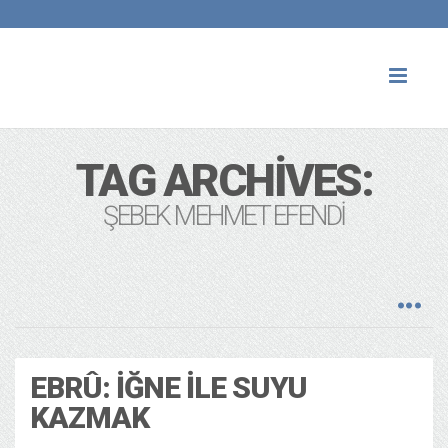
Toggl
naviga
TAG ARCHIVES:
ŞEBEK MEHMET EFENDI
EBRÛ: İĞNE ILE SUYU
KAZMAK