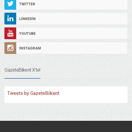
TWITTER
LINKEDIN
YOUTUBE
INSTAGRAM
GazeteBilkent X’te!
Tweets by GazeteBilkent