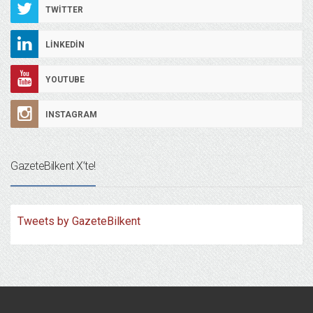
TWITTER
LINKEDIN
YOUTUBE
INSTAGRAM
GazeteBilkent X’te!
Tweets by GazeteBilkent