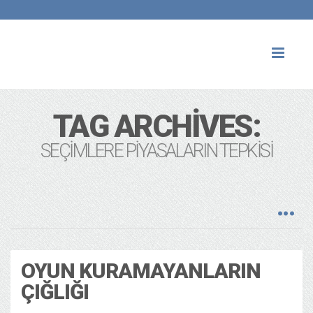
Toggl
naviga
TAG ARCHIVES:
SEÇIMLERE PIYASALARIN TEPKISI
OYUN KURAMAYANLARIN
ÇIĞLIĞI