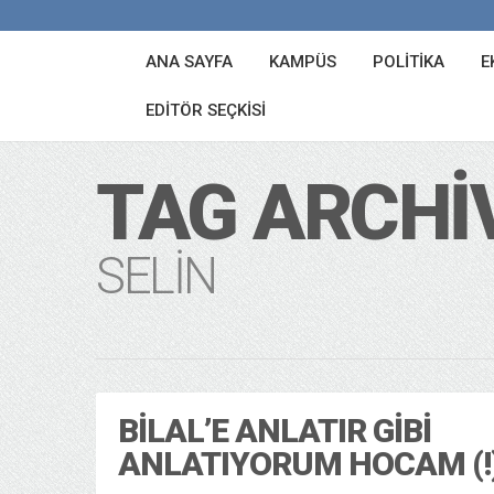
ANA SAYFA
KAMPÜS
POLITIKA
E
EDITÖR SEÇKISI
TAG ARCHI
SELIN
BILAL’E ANLATIR GIBI
ANLATIYORUM HOCAM (!