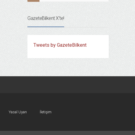
GazeteBilkent X’te!
Tweets by GazeteBilkent
Yasal Uyarı
İletişim