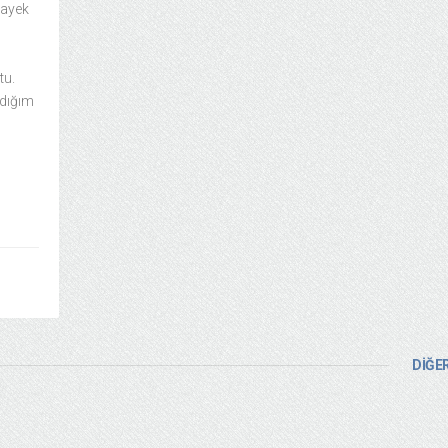
Sayek
tu.
adığım
DİĞER