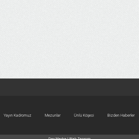
Yayın Kadromuz
Mezunlar
Ünlü Köşesi
Bizden Haberler
Dex Medya |
Web Tasarım