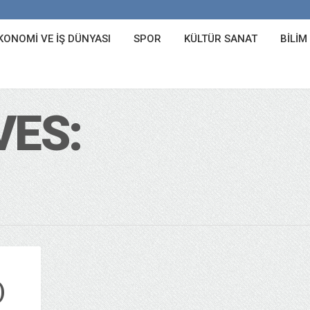
KONOMI VE İŞ DÜNYASI
SPOR
KÜLTÜR SANAT
BILIM
VES:
)