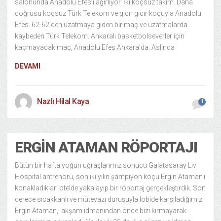
salonunda Anadolu Efes’i ağırlıyor. İki koçsuz takım. Daha
doğrusu koçsuz Türk Telekom ve gıcır gıcır koçuyla Anadolu
Efes. 62-62’den uzatmaya giden bir maç ve uzatmalarda
kaybeden Türk Telekom. Ankaralı basketbolseverler için
kaçmayacak maç, Anadolu Efes Ankara’da. Aslında
DEVAMI
Nazlı Hilal Kaya
1
ERGIN ATAMAN RÖPORTAJI
Bütün bir hafta yoğun uğraşlarımız sonucu Galatasaray Liv
Hospital antrenörü, son iki yılın şampiyon koçu Ergin Ataman’ı
konakladıkları otelde yakalayıp bir röportaj gerçekleştirdik. Son
derece sıcakkanlı ve mütevazı duruşuyla lobide karşıladığımız
Ergin Ataman, akşam idmanından önce bizi kırmayarak