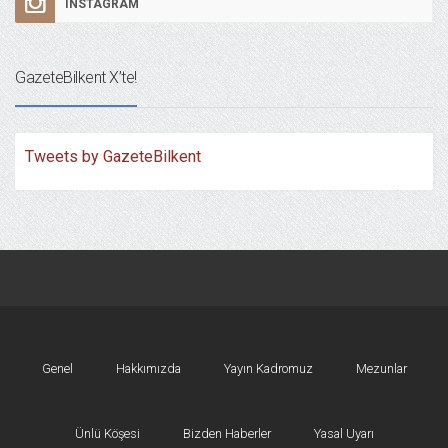
INSTAGRAM
GazeteBilkent X’te!
Tweets by GazeteBilkent
Genel
Hakkımızda
Yayın Kadromuz
Mezunlar
Ünlü Köşesi
Bizden Haberler
Yasal Uyarı