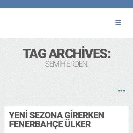
Toggl
naviga
TAG ARCHIVES:
SEMIH ERDEN.
YENI SEZONA GIRERKEN
FENERBAHÇE ÜLKER