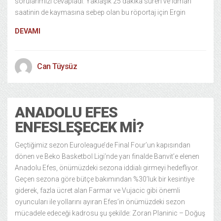
sorularımızı cevapladı. Yaklaşık 25 dakika süren ve idman
saatinin de kaymasına sebep olan bu röportaj için Ergin
DEVAMI
Can Tüysüz
ANADOLU EFES
ENFESLEŞECEK MI?
Geçtiğimiz sezon Euroleague’de Final Four’un kapısından
dönen ve Beko Basketbol Ligi’nde yarı finalde Banvit’e elenen
Anadolu Efes, önümüzdeki sezona iddialı girmeyi hedefliyor.
Geçen sezona göre bütçe bakımından %30’luk bir kesintiye
giderek, fazla ücret alan Farmar ve Vujacic gibi önemli
oyuncuları ile yollarını ayıran Efes’in önümüzdeki sezon
mücadele edeceği kadrosu şu şekilde: Zoran Planinic – Doğuş