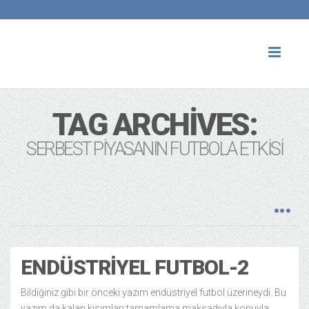
Toggl
naviga
TAG ARCHIVES:
SERBEST PIYASANIN FUTBOLA ETKISI
ENDÜSTRIYEL FUTBOL-2
Bildiğiniz gibi bir önceki yazım endüstriyel futbol üzerineydi. Bu
yazım da kalan kısımları tamamlama maksadıyla konuyla