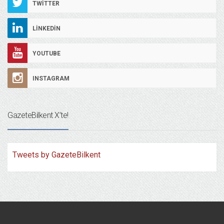
TWITTER
LINKEDIN
YOUTUBE
INSTAGRAM
GazeteBilkent X’te!
Tweets by GazeteBilkent