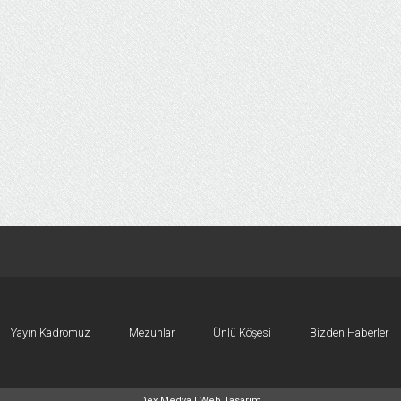
Yayın Kadromuz
Mezunlar
Ünlü Köşesi
Bizden Haberler
Dex Medya |
Web Tasarım