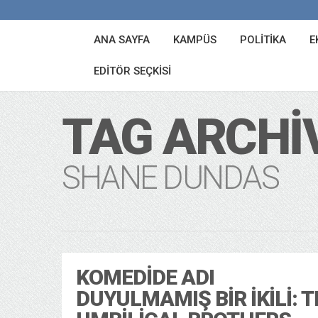
ANA SAYFA
KAMPÜS
POLITIKA
E
EDITÖR SEÇKISI
TAG ARCHI
SHANE DUNDAS
KOMEDIDE ADI
DUYULMAMIŞ BIR İKILI: 