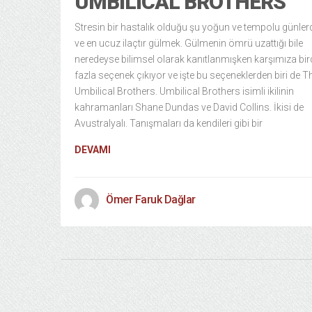
UMBILICAL BROTHERS
Stresin bir hastalık olduğu şu yoğun ve tempolu günlerd
ve en ucuz ilaçtır gülmek. Gülmenin ömrü uzattığı bile
neredeyse bilimsel olarak kanıtlanmışken karşımıza bi
fazla seçenek çıkıyor ve işte bu seçeneklerden biri de T
Umbilical Brothers. Umbilical Brothers isimli ikilinin
kahramanları Shane Dundas ve David Collins. İkisi de
Avustralyalı. Tanışmaları da kendileri gibi bir
DEVAMI
Ömer Faruk Dağlar