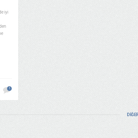
e iyi
rden
he
1
DİĞER