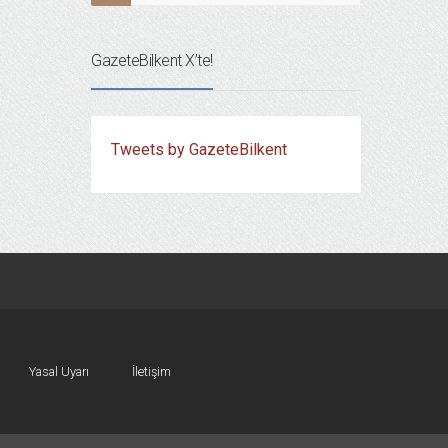
GazeteBilkent X’te!
Tweets by GazeteBilkent
Yasal Uyarı
İletişim