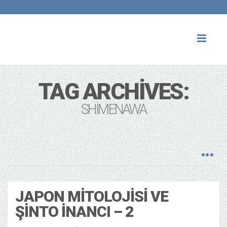
Toggl
naviga
TAG ARCHIVES:
SHIMENAWA
JAPON MITOLOJISI VE
ŞINTO İNANCI – 2