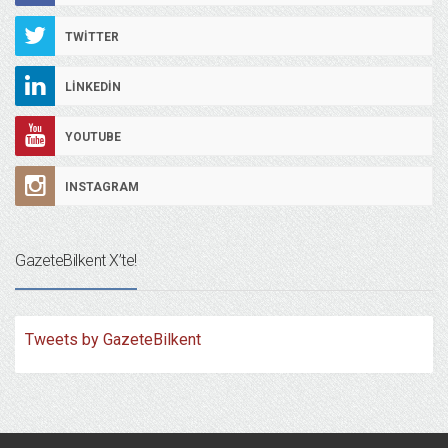
TWITTER
LINKEDIN
YOUTUBE
INSTAGRAM
GazeteBilkent X’te!
Tweets by GazeteBilkent