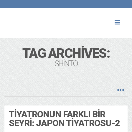
Toggl
naviga
TAG ARCHIVES:
SHINTO
TIYATRONUN FARKLI BIR
SEYRI: JAPON TIYATROSU-2