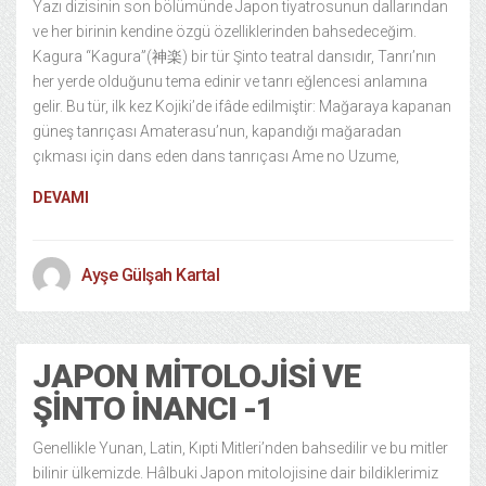
Yazı dizisinin son bölümünde Japon tiyatrosunun dallarından
ve her birinin kendine özgü özelliklerinden bahsedeceğim.
Kagura “Kagura”(神楽) bir tür Şinto teatral dansıdır, Tanrı’nın
her yerde olduğunu tema edinir ve tanrı eğlencesi anlamına
gelir. Bu tür, ilk kez Kojiki’de ifâde edilmiştir: Mağaraya kapanan
güneş tanrıçası Amaterasu’nun, kapandığı mağaradan
çıkması için dans eden dans tanrıçası Ame no Uzume,
DEVAMI
Ayşe Gülşah Kartal
JAPON MITOLOJISI VE
ŞINTO İNANCI -1
Genellikle Yunan, Latin, Kıpti Mitleri’nden bahsedilir ve bu mitler
bilinir ülkemizde. Hâlbuki Japon mitolojisine dair bildiklerimiz