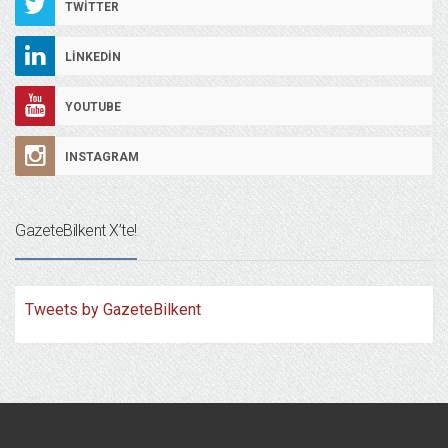
TWITTER
LINKEDIN
YOUTUBE
INSTAGRAM
GazeteBilkent X’te!
Tweets by GazeteBilkent