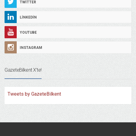
TWITTER
LINKEDIN
YOUTUBE
INSTAGRAM
GazeteBilkent X’te!
Tweets by GazeteBilkent