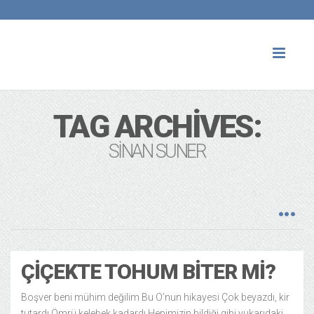
Toggl
naviga
TAG ARCHIVES:
SINAN SUNER
ÇIÇEKTE TOHUM BITER MI?
Boşver beni mühim değilim Bu O’nun hikayesi Çok beyazdı, kir
tutardı Ömrü kelebek kadardı Hepimizin bildiği gibi yukarıdaki