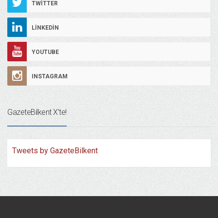
TWITTER
LINKEDIN
YOUTUBE
INSTAGRAM
GazeteBilkent X’te!
Tweets by GazeteBilkent