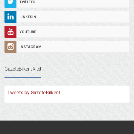
TWITTER
LINKEDIN
YOUTUBE
INSTAGRAM
GazeteBilkent X’te!
Tweets by GazeteBilkent