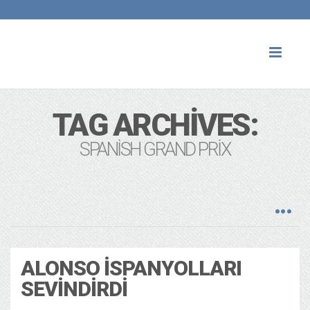
Toggl
naviga
TAG ARCHIVES:
SPANISH GRAND PRIX
ALONSO İSPANYOLLARI
SEVINDIRDI