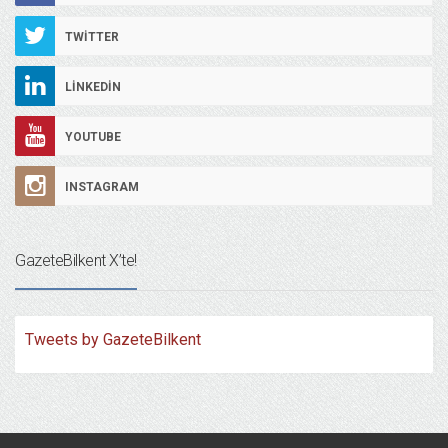
TWITTER
LINKEDIN
YOUTUBE
INSTAGRAM
GazeteBilkent X’te!
Tweets by GazeteBilkent