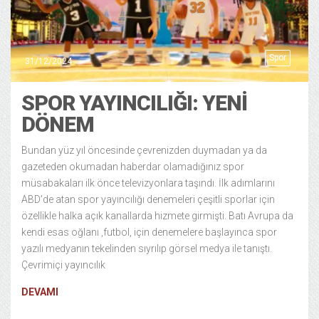
Spor
31/12/2024
SPOR YAYINCILIĞI: YENİ
DÖNEM
Bundan yüz yıl öncesinde çevrenizden duymadan ya da
gazeteden okumadan haberdar olamadığınız spor
müsabakaları ilk önce televizyonlara taşındı. İlk adımlarını
ABD’de atan spor yayıncılığı denemeleri çeşitli sporlar için
özellikle halka açık kanallarda hizmete girmişti. Batı Avrupa da
kendi esas oğlanı ,futbol, için denemelere başlayınca spor
yazılı medyanın tekelinden sıyrılıp görsel medya ile tanıştı.
Çevrimiçi yayıncılık
DEVAMI