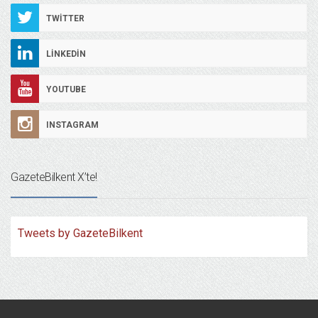
TWITTER
LINKEDIN
YOUTUBE
INSTAGRAM
GazeteBilkent X’te!
Tweets by GazeteBilkent