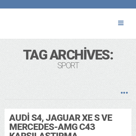
Toggl
naviga
TAG ARCHIVES:
SPORT
AUDI S4, JAGUAR XE S VE
MERCEDES-AMG C43
KARŞILAŞTIRMA