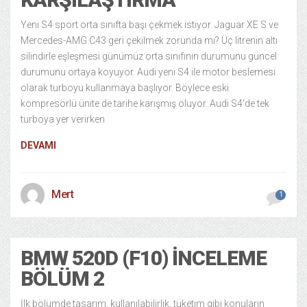
Yeni S4 sport orta sınıfta başı çekmek istiyor. Jaguar XE S ve
Mercedes-AMG C43 geri çekilmek zorunda mı? Üç litrenin altı
silindirle eşleşmesi günümüz orta sınıfının durumunu güncel
durumunu ortaya koyuyor. Audi yeni S4 ile motor beslemesi
olarak turboyu kullanmaya başlıyor. Böylece eski
kompresörlü ünite de tarihe karışmış oluyor. Audi S4’de tek
turboya yer verirken
DEVAMI
Mert
1
BMW 520D (F10) İNCELEME
BÖLÜM 2
İlk bölümde tasarım, kullanılabilirlik, tüketim gibi konuların