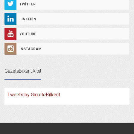
TWITTER
LINKEDIN
YOUTUBE
INSTAGRAM
GazeteBilkent X’te!
Tweets by GazeteBilkent