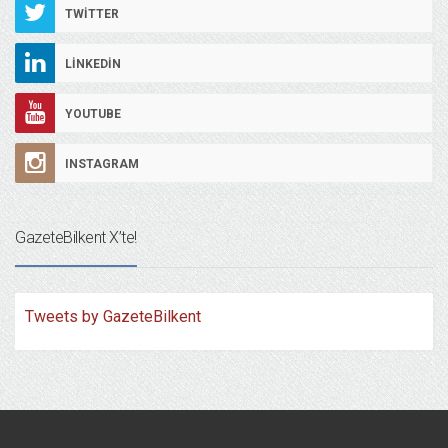
TWITTER
LINKEDIN
YOUTUBE
INSTAGRAM
GazeteBilkent X’te!
Tweets by GazeteBilkent