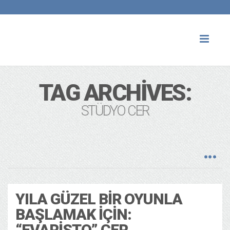
Toggl
naviga
TAG ARCHIVES:
STÜDYO CER
YILA GÜZEL BIR OYUNLA
BAŞLAMAK İÇIN:
“EVARISTO” CER