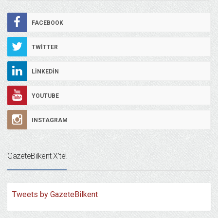
FACEBOOK
TWITTER
LINKEDIN
YOUTUBE
INSTAGRAM
GazeteBilkent X’te!
Tweets by GazeteBilkent