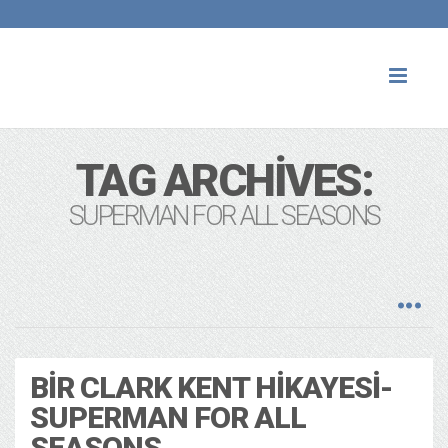
Toggl
naviga
TAG ARCHIVES:
SUPERMAN FOR ALL SEASONS
BIR CLARK KENT HIKAYESI-
SUPERMAN FOR ALL
SEASONS