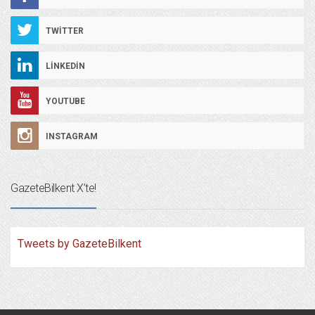
TWITTER
LINKEDIN
YOUTUBE
INSTAGRAM
GazeteBilkent X’te!
Tweets by GazeteBilkent