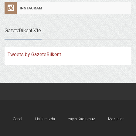
INSTAGRAM
GazeteBilkent X’te!
Tweets by GazeteBilkent
Genel
Hakkımızda
Yayın Kadromuz
Mezunlar