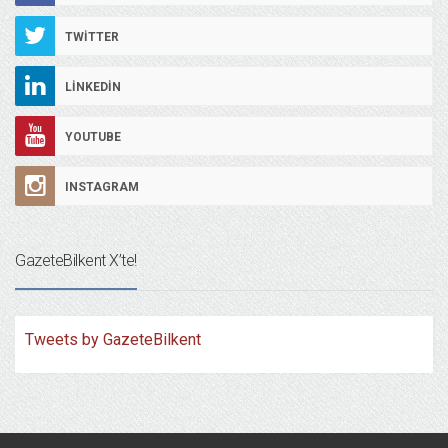
TWITTER
LINKEDIN
YOUTUBE
INSTAGRAM
GazeteBilkent X’te!
Tweets by GazeteBilkent