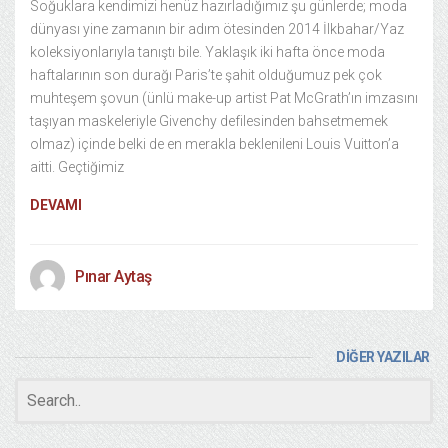
Soğuklara kendimizi henüz hazırladığımız şu günlerde; moda
dünyası yine zamanın bir adım ötesinden 2014 İlkbahar/Yaz
koleksiyonlarıyla tanıştı bile. Yaklaşık iki hafta önce moda
haftalarının son durağı Paris’te şahit olduğumuz pek çok
muhteşem şovun (ünlü make-up artist Pat McGrath’ın imzasını
taşıyan maskeleriyle Givenchy defilesinden bahsetmemek
olmaz) içinde belki de en merakla beklenileni Louis Vuitton’a
aitti. Geçtiğimiz
DEVAMI
Pınar Aytaş
DİĞER YAZILAR