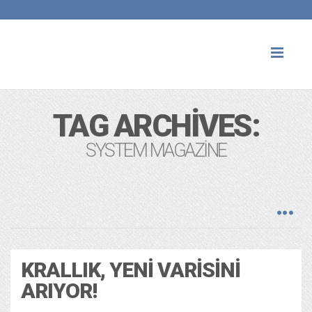
Toggl
naviga
TAG ARCHIVES:
SYSTEM MAGAZINE
KRALLIK, YENI VARISINI
ARIYOR!