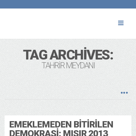
Toggl
naviga
TAG ARCHIVES:
TAHRIR MEYDANI
Politika
13 years ago
EMEKLEMEDEN BITIRILEN
DEMOKRASI: MISIR 2013