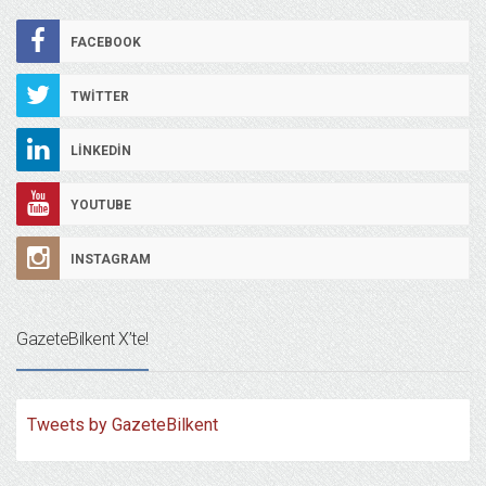
FACEBOOK
TWITTER
LINKEDIN
YOUTUBE
INSTAGRAM
GazeteBilkent X’te!
Tweets by GazeteBilkent