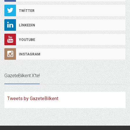
TWITTER
LINKEDIN
YOUTUBE
INSTAGRAM
GazeteBilkent X’te!
Tweets by GazeteBilkent