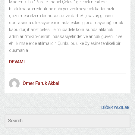
Madem ki bu “Paralel İhanet Çetesi” gelecek nesillere
bırakılması tereddütüne dahi yer verilmeyecek kadar hızlı
çözülmesi elzem bir husustur ve darbe/iç savaş girişimi
sonrasında ülke siyasetinin asla eskisi gibi olmayacağı ortak
kabuldür, ihanet çetesi ile mücadele konusunda atılacak
adımlar “mikro-cerrahi hassasiyetinde” ve ancak güvenilir ve
ehil kimselerce atılmalıdır. Çünkü bu ülke öylesine tehlikeli bir
düşmanla
DEVAMI
Ömer Faruk Akbal
DİĞER YAZILAR