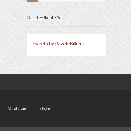
GazeteBilkent X’te!
Tweets by GazeteBilkent
Yasal Uyarı
İletişim