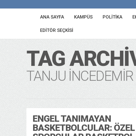
ANA SAYFA
KAMPÜS
POLITIKA
E
EDITÖR SEÇKISI
TAG ARCHI
TANJU İNCEDEMIR
ENGEL TANIMAYAN
BASKETBOLCULAR: ÖZEL