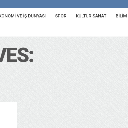
KONOMI VE İŞ DÜNYASI
SPOR
KÜLTÜR SANAT
BILIM
VES: