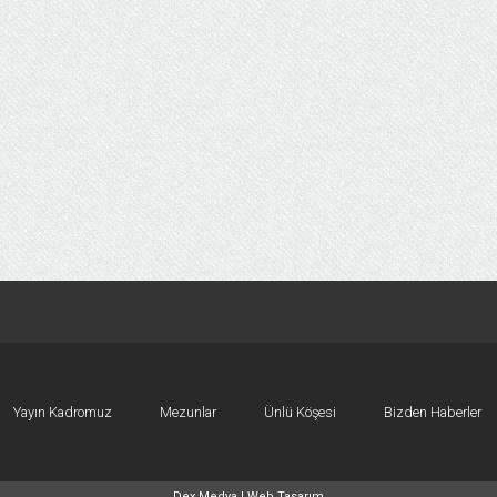
Yayın Kadromuz
Mezunlar
Ünlü Köşesi
Bizden Haberler
Dex Medya |
Web Tasarım