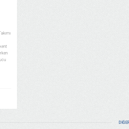
Takımı
kent
arken
nucu
DİĞER