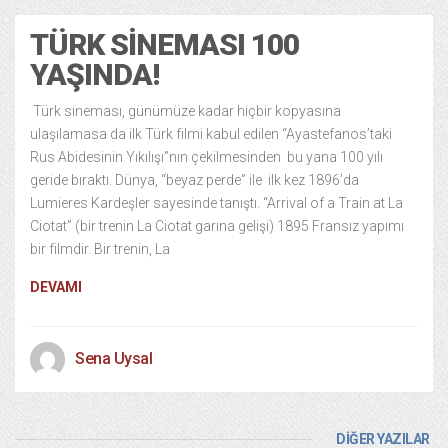
TÜRK SINEMASI 100
YAŞINDA!
Türk sineması, günümüze kadar hiçbir kopyasına
ulaşılamasa da ilk Türk filmi kabul edilen “Ayastefanos’taki
Rus Abidesinin Yıkılışı”nın çekilmesinden bu yana 100 yılı
geride bıraktı. Dünya, “beyaz perde” ile ilk kez 1896’da
Lumieres Kardeşler sayesinde tanıştı. “Arrival of a Train at La
Ciotat” (bir trenin La Ciotat garına gelişi) 1895 Fransız yapımı
bir filmdir. Bir trenin, La
DEVAMI
Sena Uysal
DİĞER YAZILAR