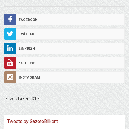
FACEBOOK
TWITTER
LINKEDIN
YOUTUBE
INSTAGRAM
GazeteBilkent X’te!
Tweets by GazeteBilkent