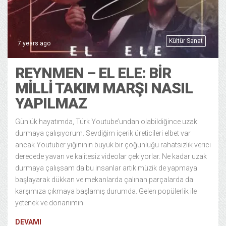
Kültür Sanat
7 years ago
REYNMEN – EL ELE: BIR
MILLI TAKIM MARŞI NASIL
YAPILMAZ
Günlük hayatımda, Türk Youtube’undan olabildiğince uzak
durmaya çalışıyorum. Sevdiğim içerik üreticileri elbet var
ancak Youtuber yığınının büyük bir çoğunluğu rahatsızlık verici
derecede yavan ve kalitesiz videolar çekiyorlar. Ne kadar uzak
durmaya çalışsam da bu insanlar artık müzik de yapmaya
başlayarak dükkan ve mekanlarda çalınan parçalarda da
karşımıza çıkmaya başlamış durumda. Gelen popülerlik ile
yetenek ve donanımın
DEVAMI