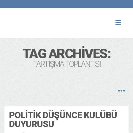
Toggl
naviga
TAG ARCHIVES:
TARTIŞMA TOPLANTISI
POLITIK DÜŞÜNCE KULÜBÜ
DUYURUSU