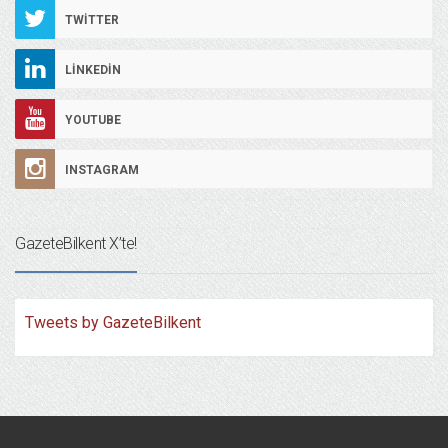
TWITTER
LINKEDIN
YOUTUBE
INSTAGRAM
GazeteBilkent X’te!
Tweets by GazeteBilkent