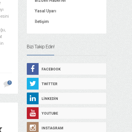
Bizden Haberler
e
yı
Yasal Uyarı
nesini
İletişim
uğu,
at
rin
Bizi Takip Edin!
FACEBOOK
1
TWITTER
LINKEDIN
YOUTUBE
K
INSTAGRAM