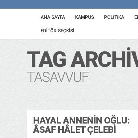
ANA SAYFA
KAMPÜS
POLITIKA
E
EDITÖR SEÇKISI
TAG ARCHI
TASAVVUF
HAYAL ANNENIN OĞLU:
ÂSAF HÂLET ÇELEBI