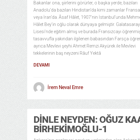
Bakanlar ona, şiirlerini görürler, o başka yerde, bazıları
Anadolu’da bazıları Hindistan’da kimi zamanlar Fransa
veya İran’da. Âsaf Hâlet, 1907’nin İstanbul’unda Mehm
Hâlet Bey’in oğlu olarak dünyaya gelmiştir. Galatasaray
Lisesi’nde eğitim almış ve burada Fransızcayı öğrenmiş
tasavvufla yakından ilgilenen babasından Farsça öğr
ayrıca Mevlevi şeyhi Ahmet Remzi Akyürek ile Mevlevi
tekkelerinin baş neyzeni Râuf Yektâ
DEVAMI
İrem Neval Emre
DINLE NEYDEN: OĞUZ KA
BIRHEKIMOĞLU-1