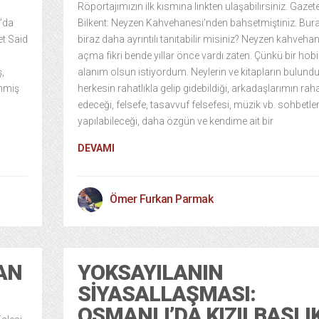
Röportajımızın ilk kısmına linkten ulaşabilirsiniz. Gazet
’da
Bilkent: Neyzen Kahvehanesi’nden bahsetmiştiniz. Bura
et Said
biraz daha ayrıntılı tanıtabilir misiniz? Neyzen kahveha
açma fikri bende yıllar önce vardı zaten. Çünkü bir hobi
,
alanım olsun istiyordum. Neylerin ve kitapların bulund
enmiş
herkesin rahatlıkla gelip gidebildiği, arkadaşlarımın rah
edeceği, felsefe, tasavvuf felsefesi, müzik vb. sohbetle
yapılabileceği, daha özgün ve kendime ait bir
DEVAMI
Ömer Furkan Parmak
AN
YOKSAYILANIN
SIYASALLAŞMASI:
OSMANLI’DA KIZILBAŞLI