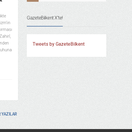
ikte
GazeteBilkent X’te!
izm’in
tırması
Zahirî,
inden
Tweets by GazeteBilkent
 ruhuna
 YAZILAR