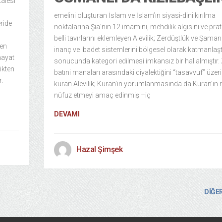
alesi
emelini oluşturan İslam ve İslam’ın siyasi-dini kırılma
ride
noktalarına Şia’nın 12 imamını, mehdilik algısını ve prat
belli tavırlarını eklemleyen Alevilik; Zerdüştlük ve Şaman
den
inanç ve ibadet sistemlerini bölgesel olarak katmanlaş
hayat
sonucunda kategori edilmesi imkansız bir hal almıştır. 
ikten
batıni manaları arasındaki diyalektiğini “tasavvuf” üzer
.
kuran Alevilik; Kuran’ın yorumlanmasında da Kuran’ın
nüfuz etmeyi amaç edinmiş –iç
DEVAMI
Hazal Şimşek
DİĞER