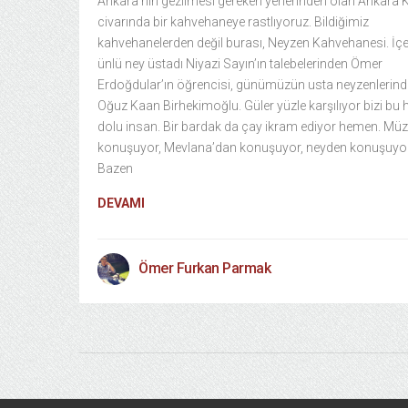
Ankara’nın gezilmesi gereken yerlerinden olan Ankara K
civarında bir kahvehaneye rastlıyoruz. Bildiğimiz
kahvehanelerden değil burası, Neyzen Kahvehanesi. İçe
ünlü ney üstadı Niyazi Sayın’ın talebelerinden Ömer
Erdoğdular’ın öğrencisi, günümüzün usta neyzenlerin
Oğuz Kaan Birhekimoğlu. Güler yüzle karşılıyor bizi bu 
dolu insan. Bir bardak da çay ikram ediyor hemen. Müz
konuşuyor, Mevlana’dan konuşuyor, neyden konuşuyor
Bazen
DEVAMI
Ömer Furkan Parmak