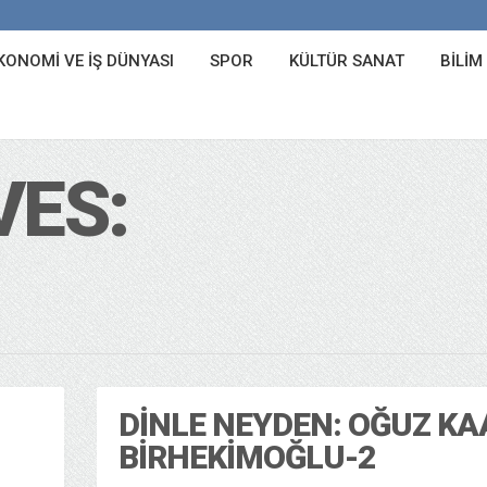
KONOMI VE İŞ DÜNYASI
SPOR
KÜLTÜR SANAT
BILIM
VES:
DINLE NEYDEN: OĞUZ K
BIRHEKIMOĞLU-2