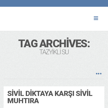
Toggl
naviga
TAG ARCHIVES:
TAZYIKLI SU
SIVIL DIKTAYA KARŞI SIVIL
MUHTIRA