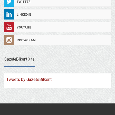
TWITTER
LINKEDIN
YOUTUBE
INSTAGRAM
GazeteBilkent X’te!
Tweets by GazeteBilkent