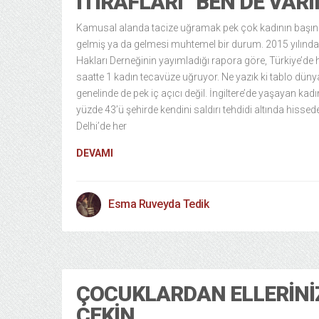
İTIRAFLARI “BEN DE VARI
Kamusal alanda tacize uğramak pek çok kadının başı
gelmiş ya da gelmesi muhtemel bir durum. 2015 yılınd
Hakları Derneğinin yayımladığı rapora göre, Türkiye’de 
saatte 1 kadın tecavüze uğruyor. Ne yazık ki tablo düny
genelinde de pek iç açıcı değil. İngiltere’de yaşayan kadı
yüzde 43’ü şehirde kendini saldırı tehdidi altında hissed
Delhi’de her
DEVAMI
Esma Ruveyda Tedik
ÇOCUKLARDAN ELLERINI
ÇEKIN