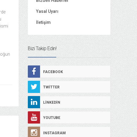
Bizden Haberler
Yasal Uyarı
rde
u
İletişim
 ismi
Bizi Takip Edin!
 Yoğun
FACEBOOK
TWITTER
LINKEDIN
YOUTUBE
INSTAGRAM