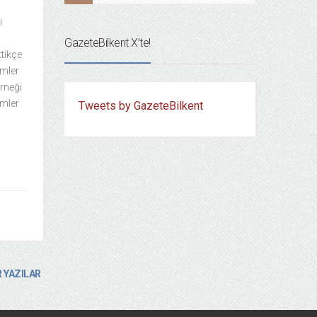
i
GazeteBilkent X’te!
ttikçe
emler
örneği
emler
Tweets by GazeteBilkent
 YAZILAR