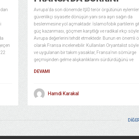
ından
Avrupa’da son dönemde IŞİD terör örgütünün eylemler
güvenlikçi siyasete dönüşün yanı sıra aşırı sağın da
i
beslenmesine yol açmaktadır. İslamofobik partilerin gi
güç kazanması, göçmen karşıtlığı ve radikal ırkçı söyl
da
Avrupa değerlerini tehdit etmektedir. Bunun en önemli 
 geçen
olarak Fransa incelenebilir. Kullanılan Oryantalist söyl
 22
ve uygulanan bir takım yasaklar, Fransa’nın sömürge
geçmişinden gelme alışkanlıklarını sürdürdüğünü ve
DEVAMI
Hamdi Karakal
DİĞER