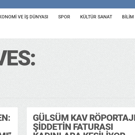
KONOMI VE İŞ DÜNYASI
SPOR
KÜLTÜR SANAT
BILIM
VES:
EN:
GÜLSÜM KAV RÖPORTAJI
ŞIDDETIN FATURASI