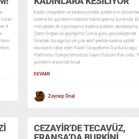
M!”
KADINLARA KESILIYOR
na
Kadın cinayetleri ve kadına yönelik şiddet son dönemle
a İnsan
önemli bir gündem maddesi haline gelmiş durumda. B
her 4
minvaldeki ilk röportajımız kadına şiddetin abideleşmiş
a
Çilem Doğan ile geçtiğimiz Cuma günü gerçekleştirdik.
nların
Sıradaki durağımız ise çok aktif şekilde kadına şiddet
erken,
davalarını takip eden Kadın Cinayetlerini Durduracağız
Platformu Türkiye temsilcisi Sayın Gülsüm Kav oldu.
gündemi arasında fırsat
DEVAMI
Zeynep Önal
ZI
CEZAYIR’DE TECAVÜZ,
FRANSA’DA BURKINI