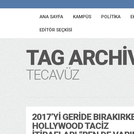
ANA SAYFA
KAMPÜS
POLITIKA
E
EDITÖR SEÇKISI
TAG ARCHI
TECAVÜZ
2017’YI GERIDE BIRAKIRK
HOLLYWOOD TACIZ