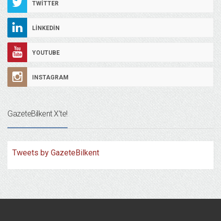
TWITTER
LINKEDIN
YOUTUBE
INSTAGRAM
GazeteBilkent X’te!
Tweets by GazeteBilkent