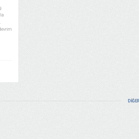
ş
la
.
devrim
DİĞER