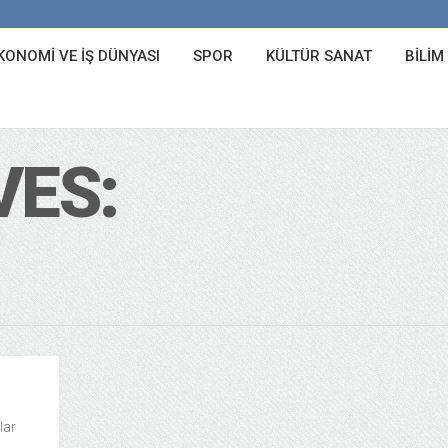
KONOMI VE İŞ DÜNYASI
SPOR
KÜLTÜR SANAT
BILIM
VES:
lar