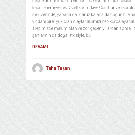
geçse de sanki kamu vicdanı bu olanları hiçbir şekilde
kabullenemeyecek. Özellikle Türkiye Cumhuriyeti kurulu
serüveninde, yapana da maruz kalana da bugün bile ha
vicdani birer yük olan olaylar aklımızı hep kurcalayacak
Hepimizce malum olan ve zor geçen yıllardan sonra , 
şartlarının da doğal etkisiyle, bu
DEVAMI
Taha Taşan