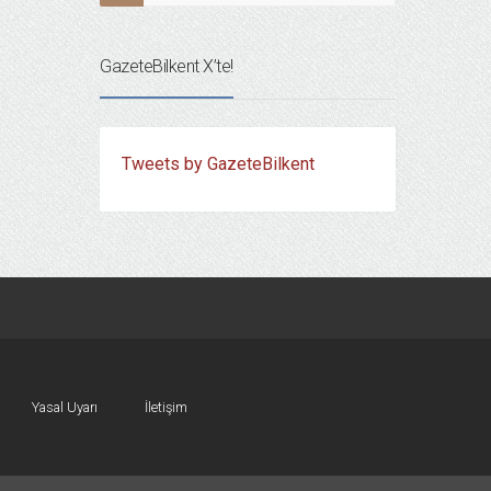
GazeteBilkent X’te!
Tweets by GazeteBilkent
Yasal Uyarı
İletişim