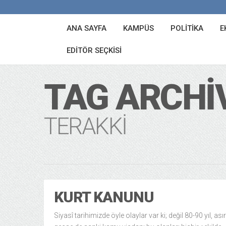
ANA SAYFA
KAMPÜS
POLITIKA
E
EDITÖR SEÇKISI
TAG ARCHI
TERAKKI
KURT KANUNU
Siyasî tarihimizde öyle olaylar var ki; değil 80-90 yıl, asır