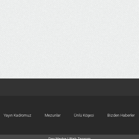
Yayın Kadromuz
Mezunlar
Ünlü Köşesi
Bizden Haberler
Dex Medya |
Web Tasarım