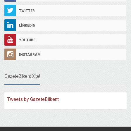
TWITTER
LINKEDIN
YOUTUBE
INSTAGRAM
GazeteBilkent X’te!
Tweets by GazeteBilkent