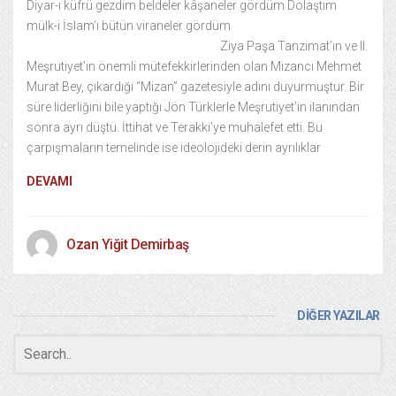
Diyar-ı küfrü gezdim beldeler kâşaneler gördüm Dolaştım
mülk-i İslam’ı bütün viraneler gördüm
Ziya Paşa Tanzimat’ın ve II.
Meşrutiyet’in önemli mütefekkirlerinden olan Mizancı Mehmet
Murat Bey, çıkardığı “Mizan” gazetesiyle adını duyurmuştur. Bir
süre liderliğini bile yaptığı Jön Türklerle Meşrutiyet’in ilanından
sonra ayrı düştü. İttihat ve Terakki’ye muhalefet etti. Bu
çarpışmaların temelinde ise ideolojideki derin ayrılıklar
DEVAMI
Ozan Yiğit Demirbaş
DİĞER YAZILAR