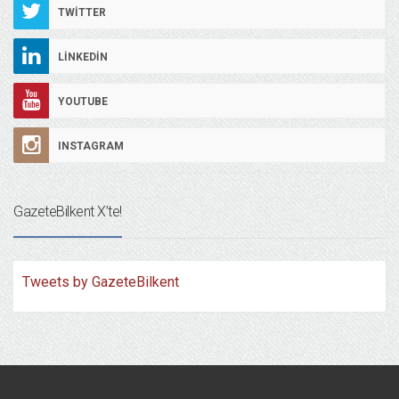
TWITTER
LINKEDIN
YOUTUBE
INSTAGRAM
GazeteBilkent X’te!
Tweets by GazeteBilkent