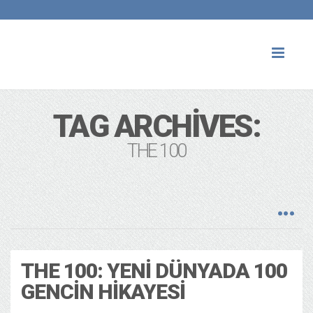
Toggl
naviga
TAG ARCHIVES:
THE 100
THE 100: YENI DÜNYADA 100
GENCIN HIKAYESI