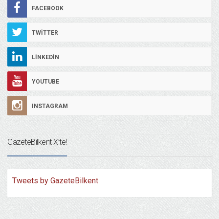
FACEBOOK
TWITTER
LINKEDIN
YOUTUBE
INSTAGRAM
GazeteBilkent X’te!
Tweets by GazeteBilkent