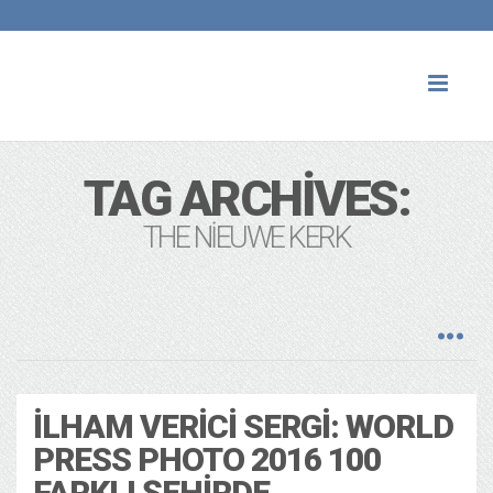
Toggl
naviga
TAG ARCHIVES:
THE NIEUWE KERK
İLHAM VERICI SERGI: WORLD
PRESS PHOTO 2016 100
FARKLI ŞEHIRDE