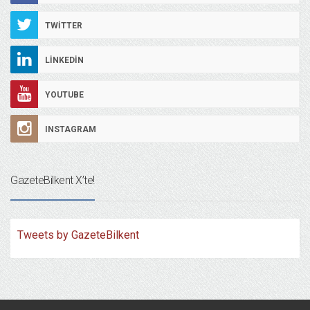
TWITTER
LINKEDIN
YOUTUBE
INSTAGRAM
GazeteBilkent X’te!
Tweets by GazeteBilkent